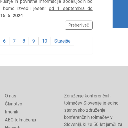
zkušnje in povratne informacije sodelujočih bo
o bomo izvedli jeseni:
od 1. septembra do
o
15. 5. 2024
.
Preberi več
6
7
8
9
10
Starejše
O nas
Združenje konferenčnih
tolmačev Slovenije je edino
Članstvo
stanovsko združenje
Imenik
konferenčnih tolmačev v
ABC tolmačenja
Sloveniji, ki že 50 let jamči za
Nasveti