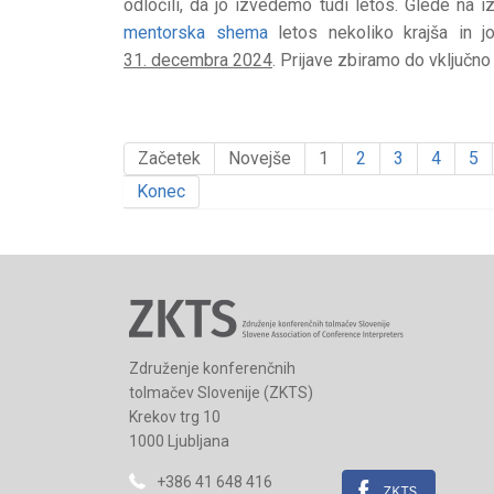
odločili, da jo izvedemo tudi letos. Glede na i
mentorska shema
letos nekoliko krajša in j
31. decembra 2024
. Prijave zbiramo do vključn
Začetek
Novejše
1
2
3
4
5
Konec
Združenje konferenčnih
tolmačev Slovenije (ZKTS)
Krekov trg 10
1000 Ljubljana
+386 41 648 416