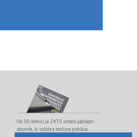
Ob 50-letnici je ZKTS izdalo jubilejni
zbornik, ki odstira tančice poklica
konferenčnega tolmača in orisuje