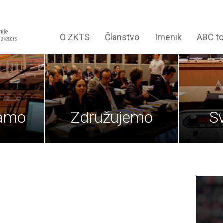
O ZKTS
Članstvo
Imenik
ABC t
jamo
Združujemo
S