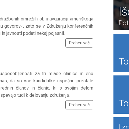
I
 družbenih omrežjih ob inavguraciji ameriškega
Pot
ju govorov«, zato se v Združenju konferenčnih
n javnosti podati nekaj pojasnil.
Preberi več
To
 usposobljenosti za tri mlade članice in eno
 nas, da so vse kandidatke uspešno prestale
rednih članov in članic, ki s svojim delom
ispevajo tudi k delovanju združenja.
To
Preberi več
Iz