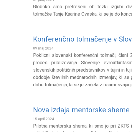
Globoko smo pretreseni ob težki izgubi drag
tolmačke Tanje Kaarine Ovaska, ki se je do konc
Konferenčno tolmačenje v Sloven
09 maj 2024
Poklicni slovenski konferenčni tolmači, član
proces približevanja Slovenije evroatlants
slovenskih političnih predstavnikov v tujini in tuj
obdobje številnih mednarodnih izmenjav, ki se
dobe tolmačenja, ki se je začela z osamosvajan
Nova izdaja mentorske sheme
15 april 2024
Pilotna mentorska shema, ki smo jo pri ZKTS iz