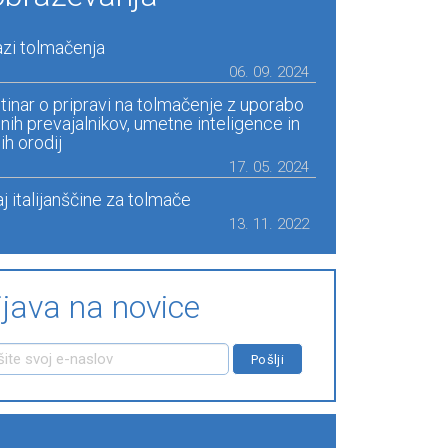
zi tolmačenja
06. 09. 2024
tinar o pripravi na tolmačenje z uporabo
jnih prevajalnikov, umetne inteligence in
ih orodij
17. 05. 2024
j italijanščine za tolmače
13. 11. 2022
ijava na novice