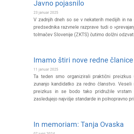
Javno pojasnilo
23 januar 2025
V zadnjih dneh so se v nekaterih medijih in na
predsednika razvnele razprave tudi o »prevajan
tolmačev Slovenije (ZKTS) čutimo dolžni odzvati i
Imamo štiri nove redne članice
11 januar 2025
Ta teden smo organizirali praktični preizkus
zunanjo kandidatko za redno članstvo. Veseli
preizkus in se bodo tako pridružile vrstam 
zasledujejo najvišje standarde in polnopravno pr
In memoriam: Tanja Ovaska
07 junij 2024