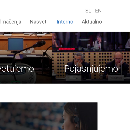
SL
EN
olmačenja
Nasveti
Interno
Aktualno
vetujemo
Pojasnjujemo