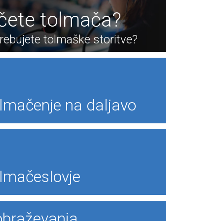
ščete tolmača?
rebujete tolmaške storitve?
lmačenje na daljavo
lmačeslovje
obraževanja