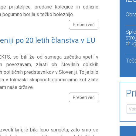
e prijateljice, predane kolegice in odlične
Obra
a pogumno borila s težko boleznijo.
Preberi več
Sple
stro
iji po 20 letih članstva v EU
drug
i ZKTS, so bili že od samega začetka vpeti v
Teča
kim povezavam, zlasti ob številnih obiskih
ih političnih predstavnikov v Sloveniji. To je bilo
 ga v tolmaški skupnosti spominjamo kot zlate
jem naše države.
Pr
Preberi več
vedli lani, je bila lepo sprejeta, zato smo se