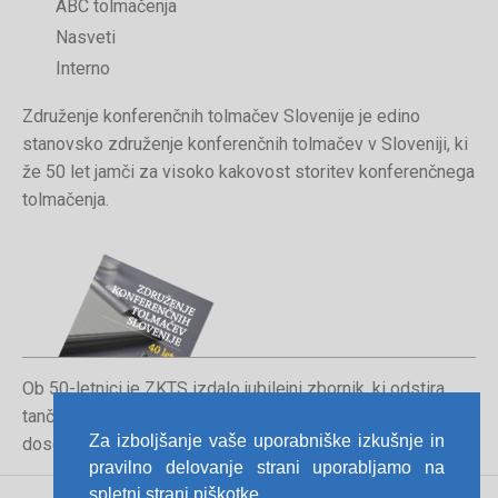
ABC tolmačenja
Nasveti
Interno
Združenje konferenčnih tolmačev Slovenije je edino
stanovsko združenje konferenčnih tolmačev v Sloveniji, ki
že 50 let jamči za visoko kakovost storitev konferenčnega
tolmačenja.
Ob 50-letnici je ZKTS izdalo jubilejni zbornik, ki odstira
tančice poklica konferenčnega tolmača in orisuje
Za izboljšanje vaše uporabniške izkušnje in
dosedanjo pot združenja.
pravilno delovanje strani uporabljamo na
spletni strani piškotke.
Pravno obvestilo