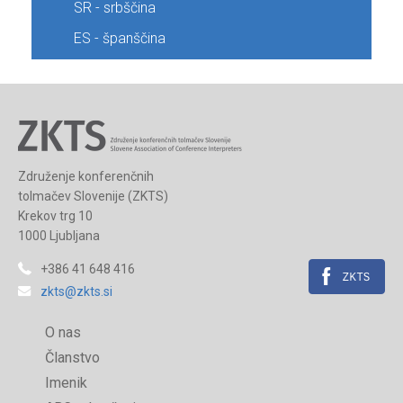
SR - srbščina
ES - španščina
Združenje konferenčnih
tolmačev Slovenije (ZKTS)
Krekov trg 10
1000 Ljubljana
+386 41 648 416
zkts@zkts.si
O nas
Članstvo
Imenik