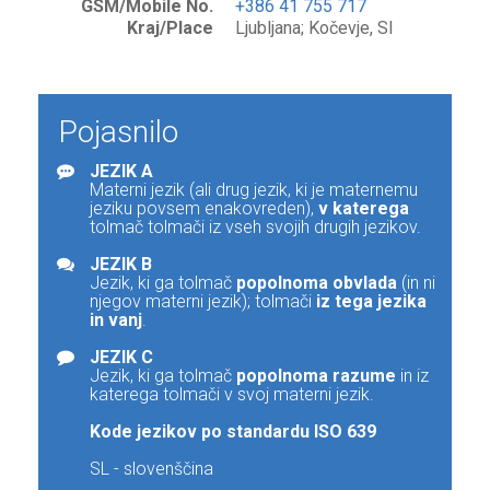
GSM/Mobile No.
+386 41 755 717
Kraj/Place
Ljubljana; Kočevje, SI
Pojasnilo
JEZIK A
Materni jezik (ali drug jezik, ki je maternemu
jeziku povsem enakovreden),
v katerega
tolmač tolmači iz vseh svojih drugih jezikov.
JEZIK B
Jezik, ki ga tolmač
popolnoma obvlada
(in ni
njegov materni jezik); tolmači
iz tega jezika
in vanj
.
JEZIK C
Jezik, ki ga tolmač
popolnoma razume
in iz
katerega tolmači v svoj materni jezik.
Kode jezikov po standardu ISO 639
SL - slovenščina