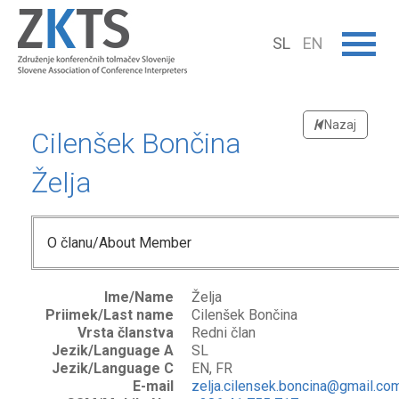
SL
EN
Nazaj
Cilenšek Bončina
Želja
O članu/About Member
Ime/Name
Želja
Priimek/Last name
Cilenšek Bončina
Vrsta članstva
Redni član
Jezik/Language A
SL
Jezik/Language C
EN, FR
E-mail
zelja.cilensek.boncina@gmail.co