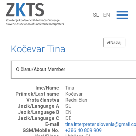
SL
EN
Nazaj
Kočevar Tina
O članu/About Member
Ime/Name
Tina
Priimek/Last name
Kočevar
Vrsta članstva
Redni član
Jezik/Language A
SL
Jezik/Language B
EN
Jezik/Language C
DE
E-mail
tina.interpreter.slovenia@gmail.c
GSM/Mobile No.
+386 40 809 909