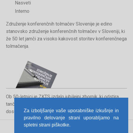
Nasveti
Interno
Združenje konferenčnih tolmačev Slovenije je edino
stanovsko združenje konferenčnih tolmačev v Sloveniji, ki
že 50 let jamči za visoko kakovost storitev konferenčnega
tolmačenja.
Ob 50-letnici je ZKTS izdalo jubilejni zbornik, ki odstira
tančice poklica konferenčnega tolmača in orisuje
Za izboljšanje vaše uporabniške izkušnje in
dosedanjo pot združenja.
pravilno delovanje strani uporabljamo na
spletni strani piškotke.
Pravno obvestilo