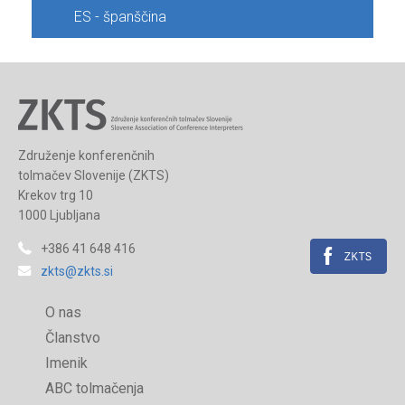
ES - španščina
Združenje konferenčnih
tolmačev Slovenije (ZKTS)
Krekov trg 10
1000 Ljubljana
+386 41 648 416
zkts@zkts.si
O nas
Članstvo
Imenik
ABC tolmačenja