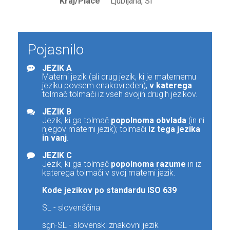
Kraj/Place
Ljubljana, SI
Pojasnilo
JEZIK A
Materni jezik (ali drug jezik, ki je maternemu
jeziku povsem enakovreden),
v katerega
tolmač tolmači iz vseh svojih drugih jezikov.
JEZIK B
Jezik, ki ga tolmač
popolnoma obvlada
(in ni
njegov materni jezik); tolmači
iz tega jezika
in vanj
.
JEZIK C
Jezik, ki ga tolmač
popolnoma razume
in iz
katerega tolmači v svoj materni jezik.
Kode jezikov po standardu ISO 639
SL - slovenščina
sgn-SL - slovenski znakovni jezik