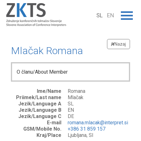
SL
EN
Nazaj
Mlačak Romana
O članu/About Member
Ime/Name
Romana
Priimek/Last name
Mlačak
Jezik/Language A
SL
Jezik/Language B
EN
Jezik/Language C
DE
E-mail
romana.mlacak@interpret.si
GSM/Mobile No.
+386 31 859 157
Kraj/Place
Ljubljana, SI