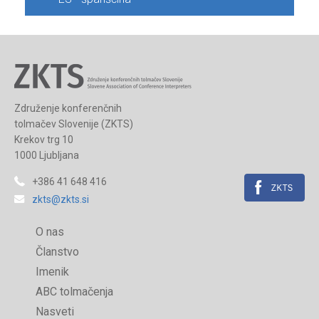
Združenje konferenčnih
tolmačev Slovenije (ZKTS)
Krekov trg 10
1000 Ljubljana
+386 41 648 416
zkts@zkts.si
O nas
Članstvo
Imenik
ABC tolmačenja
Nasveti