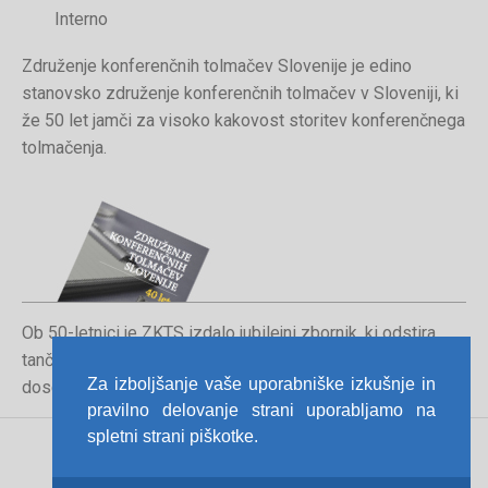
Interno
Združenje konferenčnih tolmačev Slovenije je edino
stanovsko združenje konferenčnih tolmačev v Sloveniji, ki
že 50 let jamči za visoko kakovost storitev konferenčnega
tolmačenja.
Ob 50-letnici je ZKTS izdalo jubilejni zbornik, ki odstira
tančice poklica konferenčnega tolmača in orisuje
Za izboljšanje vaše uporabniške izkušnje in
dosedanjo pot združenja.
pravilno delovanje strani uporabljamo na
spletni strani piškotke.
Pravno obvestilo
Politika zasebnosti