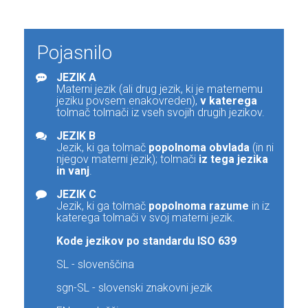
Pojasnilo
JEZIK A
Materni jezik (ali drug jezik, ki je maternemu
jeziku povsem enakovreden),
v katerega
tolmač tolmači iz vseh svojih drugih jezikov.
JEZIK B
Jezik, ki ga tolmač
popolnoma obvlada
(in ni
njegov materni jezik); tolmači
iz tega jezika
in vanj
.
JEZIK C
Jezik, ki ga tolmač
popolnoma razume
in iz
katerega tolmači v svoj materni jezik.
Kode jezikov po standardu ISO 639
SL - slovenščina
sgn-SL - slovenski znakovni jezik