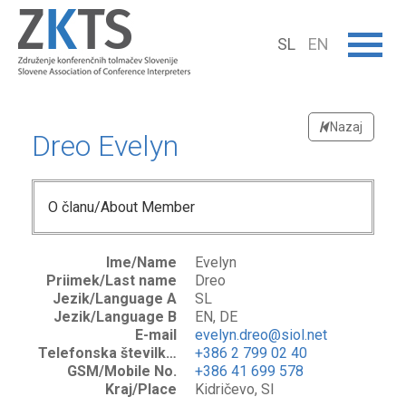
SL
EN
Nazaj
Dreo Evelyn
O članu/About Member
Ime/Name
Evelyn
Priimek/Last name
Dreo
Jezik/Language A
SL
Jezik/Language B
EN, DE
E-mail
evelyn.dreo@siol.net
Telefonska številka/Phone No.
+386 2 799 02 40
GSM/Mobile No.
+386 41 699 578
Kraj/Place
Kidričevo, SI