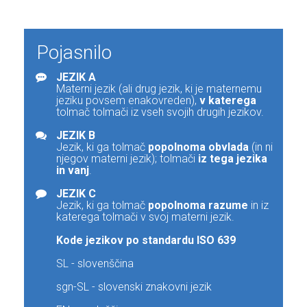
Pojasnilo
JEZIK A
Materni jezik (ali drug jezik, ki je maternemu
jeziku povsem enakovreden),
v katerega
tolmač tolmači iz vseh svojih drugih jezikov.
JEZIK B
Jezik, ki ga tolmač
popolnoma obvlada
(in ni
njegov materni jezik); tolmači
iz tega jezika
in vanj
.
JEZIK C
Jezik, ki ga tolmač
popolnoma razume
in iz
katerega tolmači v svoj materni jezik.
Kode jezikov po standardu ISO 639
SL - slovenščina
sgn-SL - slovenski znakovni jezik