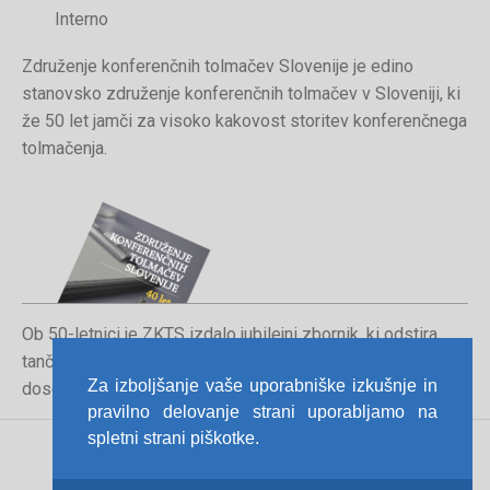
Interno
Združenje konferenčnih tolmačev Slovenije je edino
stanovsko združenje konferenčnih tolmačev v Sloveniji, ki
že 50 let jamči za visoko kakovost storitev konferenčnega
tolmačenja.
Ob 50-letnici je ZKTS izdalo jubilejni zbornik, ki odstira
tančice poklica konferenčnega tolmača in orisuje
Za izboljšanje vaše uporabniške izkušnje in
dosedanjo pot združenja.
pravilno delovanje strani uporabljamo na
spletni strani piškotke.
Pravno obvestilo
Politika zasebnosti