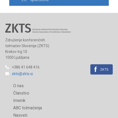
Združenje konferenčnih
tolmačev Slovenije (ZKTS)
Krekov trg 10
1000 Ljubljana
+386 41 648 416
zkts@zkts.si
O nas
Članstvo
Imenik
ABC tolmačenja
Nasveti