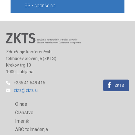
ES - španščina
Združenje konferenčnih
tolmačev Slovenije (ZKTS)
Krekov trg 10
1000 Ljubljana
+386 41 648 416
zkts@zkts.si
O nas
Članstvo
Imenik
ABC tolmačenja