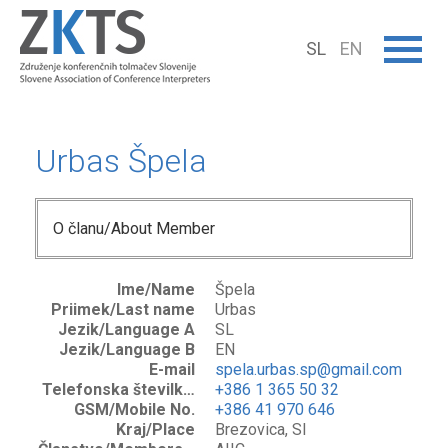
SL
EN
Urbas Špela
O članu/About Member
Ime/Name
Špela
Priimek/Last name
Urbas
Jezik/Language A
SL
Jezik/Language B
EN
E-mail
spela.urbas.sp@gmail.com
Telefonska številka/Phone No.
+386 1 365 50 32
GSM/Mobile No.
+386 41 970 646
Kraj/Place
Brezovica, SI