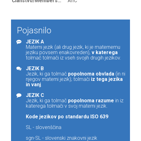
Članstvo/Membership
AIIC
Pojasnilo
JEZIK A
Materni jezik (ali drug jezik, ki je maternemu
jeziku povsem enakovreden),
v katerega
tolmač tolmači iz vseh svojih drugih jezikov.
JEZIK B
Jezik, ki ga tolmač
popolnoma obvlada
(in ni
njegov materni jezik); tolmači
iz tega jezika
in vanj
.
JEZIK C
Jezik, ki ga tolmač
popolnoma razume
in iz
katerega tolmači v svoj materni jezik.
Kode jezikov po standardu ISO 639
SL - slovenščina
sgn-SL - slovenski znakovni jezik