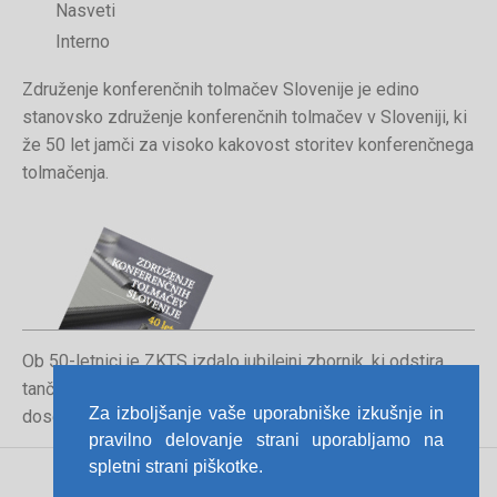
Nasveti
Interno
Združenje konferenčnih tolmačev Slovenije je edino
stanovsko združenje konferenčnih tolmačev v Sloveniji, ki
že 50 let jamči za visoko kakovost storitev konferenčnega
tolmačenja.
Ob 50-letnici je ZKTS izdalo jubilejni zbornik, ki odstira
tančice poklica konferenčnega tolmača in orisuje
Za izboljšanje vaše uporabniške izkušnje in
dosedanjo pot združenja.
pravilno delovanje strani uporabljamo na
spletni strani piškotke.
Pravno obvestilo